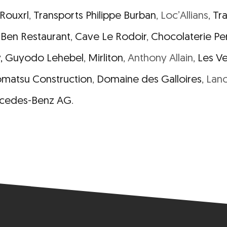
Rouxrl
,
Transports Philippe Burban
, Loc’Allians,
Tr
 Ben Restaurant
,
Cave Le Rodoir
,
Chocolaterie Pe
,
Guyodo Lehebel
,
Mirliton
, Anthony Allain,
Les V
matsu Construction
,
Domaine des Galloires
, Lano
cedes-Benz AG
.