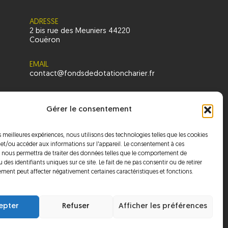
ADRESSE
2 bis rue des Meuniers 44220
Couëron
EMAIL
contact@fondsdedotationcharier.fr
NUMÉRO
02 40 17 14 14
Gérer le consentement
es meilleures expériences, nous utilisons des technologies telles que les cookies
 et/ou accéder aux informations sur l'appareil. Le consentement à ces
 nous permettra de traiter des données telles que le comportement de
 des identifiants uniques sur ce site. Le fait de ne pas consentir ou de retirer
ment peut affecter négativement certaines caractéristiques et fonctions.
TUALITÉS
CONTACT
epter
Refuser
Afficher les préférences