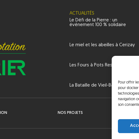
ACTUALITÉS
Le Défi de la Pierre : un
événement 100 % solidaire
Le miel et les abeilles à Cerizay
Les Fours à Pots Restaurés
Pour offrir l
La Bataille de Vieil-Baugé
pour stocker
technologies
navigation ou
son consente
TION
NOS PROJETS
AC
Acc