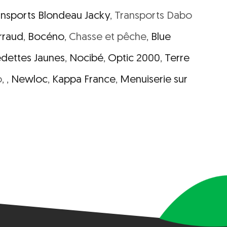
ansports Blondeau Jacky
, Transports Dabo
rraud
,
Bocéno
, Chasse et pêche,
Blue
edettes Jaunes
,
Nocibé
,
Optic 2000
,
Terre
, ,
Newloc
,
Kappa France
,
Menuiserie sur