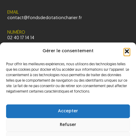
EMAIL
contact@fondsdedotationcharier.fr
NUMÉRO
02 40 17 14 14
Gérer le consentement
Pour offrir les meilleures expériences, nous utilisons des technologies telles
ACCUEIL
que les cookies pour stocker et/ou accéder aux informations sur l'appareil. Le
consentement à ces technologies nous permettra de traiter des données
telles que le comportement de navigation ou des identifiants uniques sur ce
PRÉSENTATION
site. Le fait de ne pas consentir ou de retirer son consentement peut affecter
négativement certaines caractéristiques et fonctions.
NOS PROJETS
Accepter
ACTUALITÉS
Refuser
CONTACT